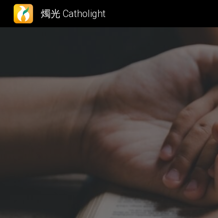
燭光 Catholight
Sk