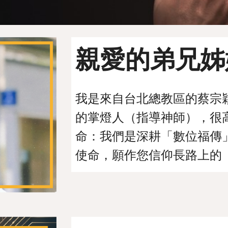
親愛的弟兄姊
我是來自台北總教區的蔡宗穎神父
的掌燈人（指導神師），很
命：我們是深耕「數位福傳」的燭
使命，願作您信仰長路上的