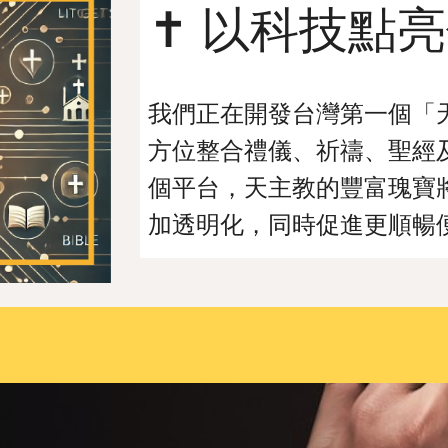
✝️ 以科技點亮
我們正在開發台灣第一個「
方位整合禮儀、祈禱、聖經
個平台，天主教的豐富瑰寶
加透明化，同時促進更順暢