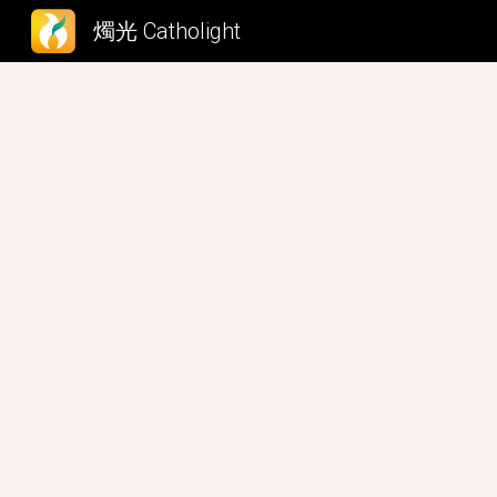
燭光 Catholight
Sk